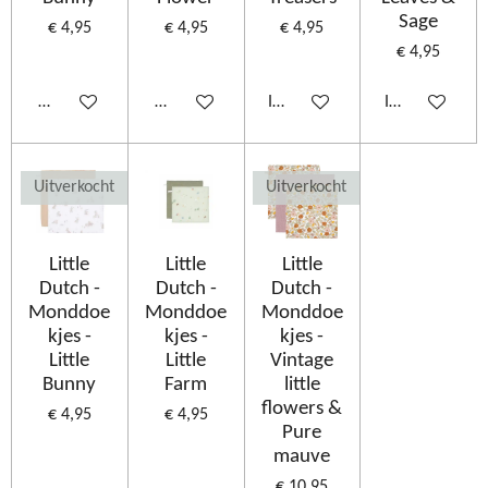
Sage
€ 4,95
€ 4,95
€ 4,95
€ 4,95
Houd mij op de hoogte
Houd mij op de hoogte
In winkelwagen
In winkelwage
Uitverkocht
Uitverkocht
Little
Little
Little
Dutch -
Dutch -
Dutch -
Monddoe
Monddoe
Monddoe
kjes -
kjes -
kjes -
Little
Little
Vintage
Bunny
Farm
little
flowers &
€ 4,95
€ 4,95
Pure
mauve
€ 10,95