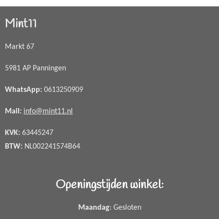
Mint11
Markt 67
5981 AP Panningen
WhatsApp
:
0613250909
Mail:
info@mint11.nl
KVK:
63445247
BTW:
NL002241574B64
Openingstijden winkel:
Maandag
: Gesloten