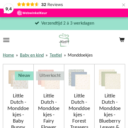
×
32
Reviews
9,4
Verzendtijd 2 á 3 werkdagen
Home
»
Baby en kind
»
Textiel
»
Monddoekjes
Nieuw
Uitverkocht
Little
Little
Little
Little
Dutch -
Dutch -
Dutch -
Dutch -
Monddoe
Monddoe
Monddoe
Monddoe
kjes -
kjes -
kjes -
kjes -
Baby
Fairy
Forest
Blueberry
Bunny
Flower
Treasers
Leaves &