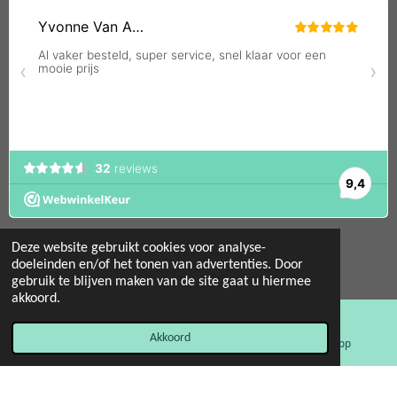
Deze website gebruikt cookies voor analyse-
doeleinden en/of het tonen van advertenties. Door
gebruik te blijven maken van de site gaat u hiermee
© 2022 - 2026 Mint 11 giftstore
akkoord.
Powered by
JouwWeb
Akkoord
E-mailadres
Facebook
WhatsApp