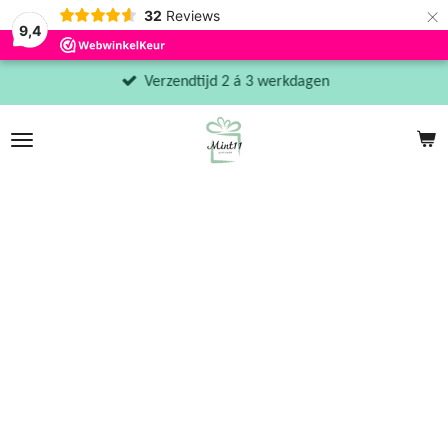
×
32
Reviews
9,4
Verzendtijd 2 á 3 werkdagen