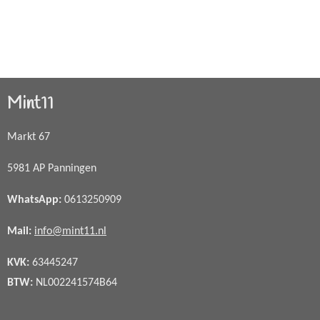
Mint11
Markt 67
5981 AP Panningen
WhatsApp
:
0613250909
Mail:
info@mint11.nl
KVK:
63445247
BTW:
NL002241574B64