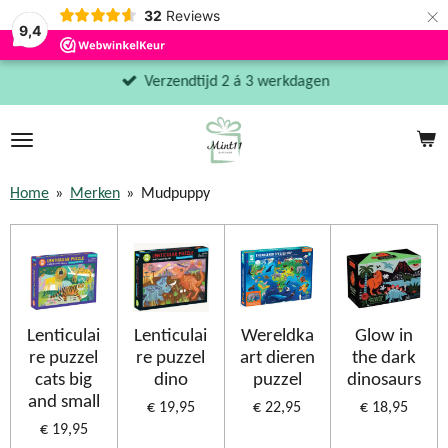
×
32
Reviews
9,4
Verzendtijd 2 á 3 werkdagen
Home
»
Merken
»
Mudpuppy
Lenticulai
Lenticulai
Wereldka
Glow in
re puzzel
re puzzel
art dieren
the dark
cats big
dino
puzzel
dinosaurs
and small
€ 19,95
€ 22,95
€ 18,95
€ 19,95