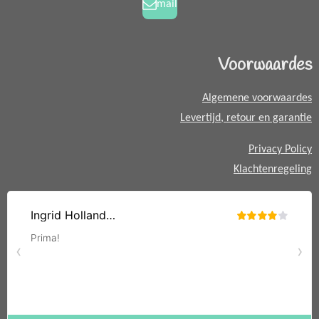
a
mail
m
t
s
A
Voorwaardes
p
p
Algemene voorwaardes
Levertijd, retour en garantie
Privacy Policy
Klachtenregeling