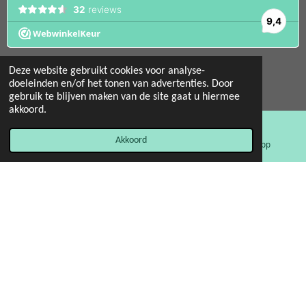
Deze website gebruikt cookies voor analyse-
doeleinden en/of het tonen van advertenties. Door
gebruik te blijven maken van de site gaat u hiermee
© 2022 - 2026 Mint 11 giftstore
akkoord.
Powered by
JouwWeb
Akkoord
E-mailadres
Facebook
WhatsApp