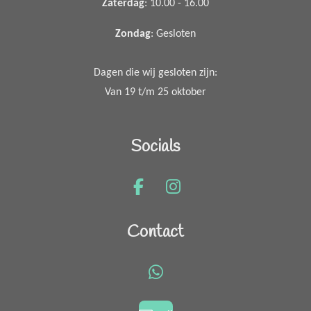
Zaterdag
: 10.00 - 16.00
Zondag
: Gesloten
Dagen die wij gesloten zijn:
Van 19 t/m 25 oktober
Socials
F
I
a
n
c
s
Contact
e
t
b
a
o
g
W
o
r
h
k
a