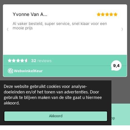
Deze website gebruikt cookies voor analyse-
doeleinden en/of het tonen van advertenties. Door
gebruik te blijven maken van de site gaat u hiermee
© 2022 - 2026 Mint 11 giftstore
akkoord.
Powered by
JouwWeb
Akkoord
E-mailadres
Facebook
WhatsApp