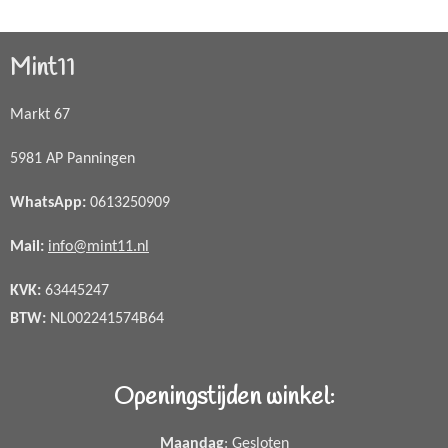
Mint11
Markt 67
5981 AP Panningen
WhatsApp
:
0613250909
Mail:
info@mint11.nl
KVK:
63445247
BTW:
NL002241574B64
Openingstijden winkel:
Maandag
: Gesloten