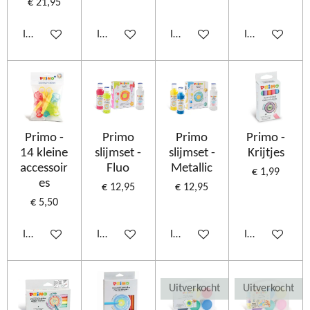
€ 21,95
In winkelwagen
In winkelwagen
In winkelwagen
In winkelwage
Primo -
Primo
Primo
Primo -
14 kleine
slijmset -
slijmset -
Krijtjes
accessoir
Fluo
Metallic
€ 1,99
es
€ 12,95
€ 12,95
€ 5,50
In winkelwagen
In winkelwagen
In winkelwagen
In winkelwage
Uitverkocht
Uitverkocht