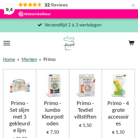
×
32
Reviews
9,4
Verzendtijd 2 á 3 werkdagen
Home
»
Merken
»
Primo
Primo -
Primo -
Primo -
Primo - 4
Set slijm
Jumbo
Textiel
grote
met 3
Kleurpotl
viltstiften
accessoir
gekleurd
oden
es
€ 5,50
e lijm
€ 7,50
€ 5,50