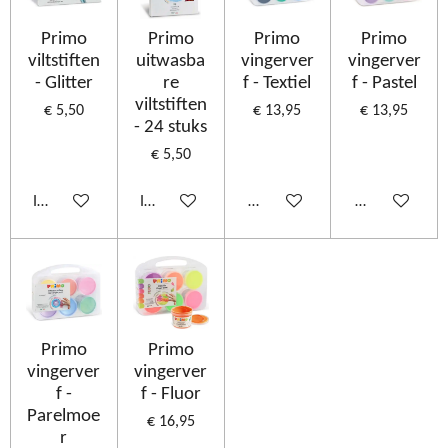
Primo
Primo
Primo
Primo
viltstiften
uitwasba
vingerver
vingerver
- Glitter
re
f - Textiel
f - Pastel
viltstiften
€ 5,50
€ 13,95
€ 13,95
- 24 stuks
€ 5,50
In winkelwagen
In winkelwagen
Houd mij op de hoogte
Houd mij op d
Primo
Primo
vingerver
vingerver
f -
f - Fluor
Parelmoe
€ 16,95
r