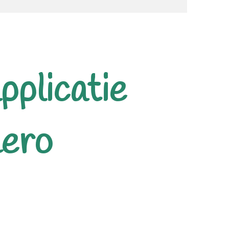
pplicatie
hero