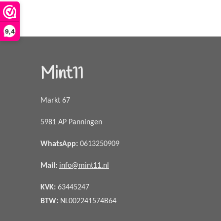
9,4
Mint11
Markt 67
5981 AP Panningen
WhatsApp
:
0613250909
Mail:
info@mint11.nl
KVK:
63445247
BTW:
NL002241574B64