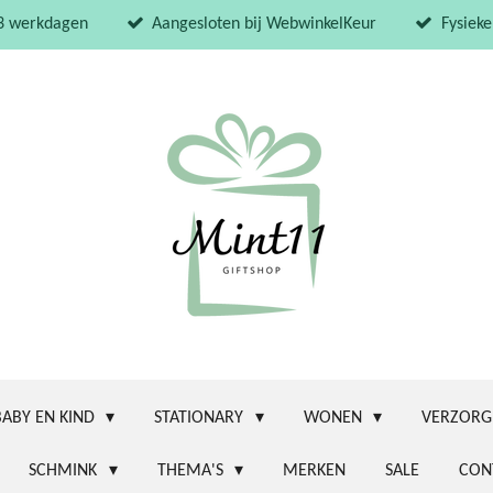
 3 werkdagen
Aangesloten bij WebwinkelKeur
Fysieke
BABY EN KIND
STATIONARY
WONEN
VERZORG
SCHMINK
THEMA'S
MERKEN
SALE
CON