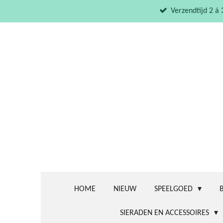
Ga
Verzendtijd 2 á
direct
naar
de
hoofdinhoud
HOME
NIEUW
SPEELGOED
SIERADEN EN ACCESSOIRES