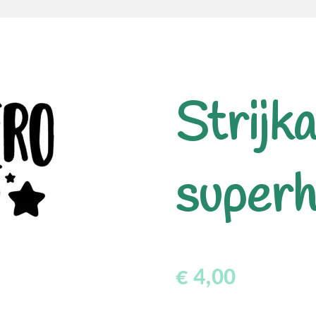
Strijka
super
€ 4,00