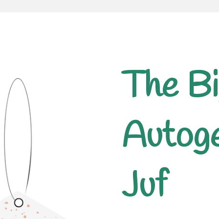
The Bi
Autog
Juf