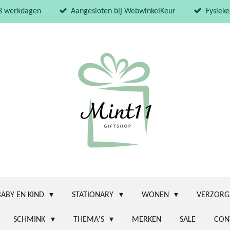
 3 werkdagen
Aangesloten bij WebwinkelKeur
Fysieke
BABY EN KIND
STATIONARY
WONEN
VERZORG
SCHMINK
THEMA'S
MERKEN
SALE
CON