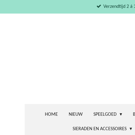
Ga
Verzendtijd 2 á
direct
naar
de
hoofdinhoud
HOME
NIEUW
SPEELGOED
SIERADEN EN ACCESSOIRES