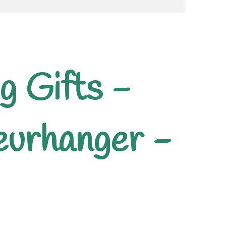
g Gifts -
eurhanger -