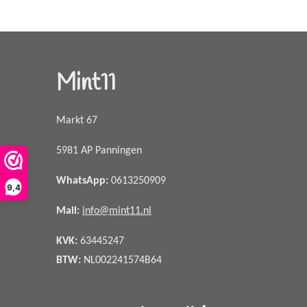
Mint11
Markt 67
5981 AP Panningen
WhatsApp
:
0613250909
9,4
Mail:
info@mint11.nl
KVK:
63445247
BTW:
NL002241574B64