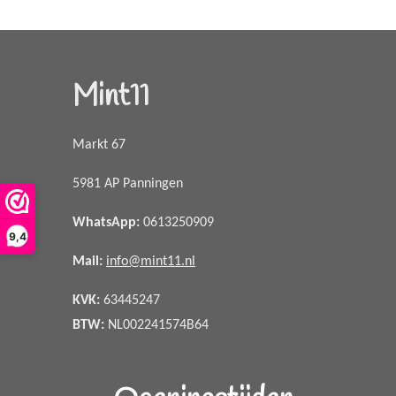
Mint11
Markt 67
5981 AP Panningen
WhatsApp
:
0613250909
9,4
Mail:
info@mint11.nl
KVK:
63445247
BTW:
NL002241574B64