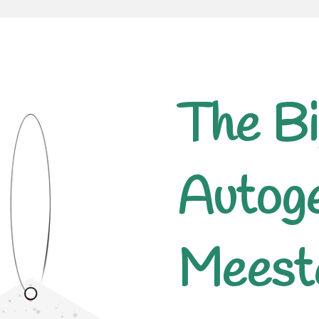
The Bi
Autog
Meest