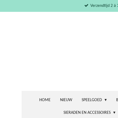
Ga
Verzendtijd 2 á
direct
naar
de
hoofdinhoud
HOME
NIEUW
SPEELGOED
SIERADEN EN ACCESSOIRES