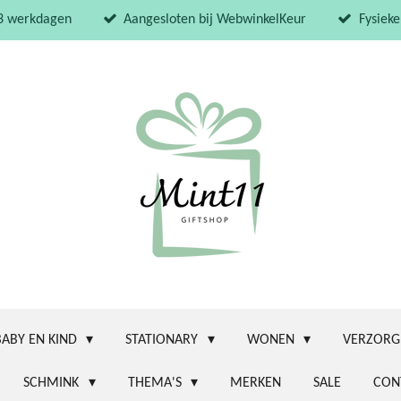
 3 werkdagen
Aangesloten bij WebwinkelKeur
Fysieke
BABY EN KIND
STATIONARY
WONEN
VERZORG
SCHMINK
THEMA'S
MERKEN
SALE
CON