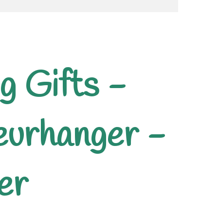
g Gifts -
eurhanger -
er