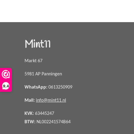
Mint11
Markt 67
5981 AP Panningen
9,4
WhatsApp
:
0613250909
Mail:
info@mint11.nl
KVK:
63445247
BTW:
NL002241574B64