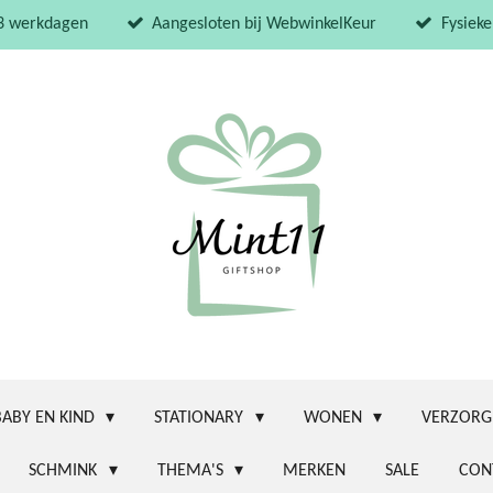
 3 werkdagen
Aangesloten bij WebwinkelKeur
Fysieke
BABY EN KIND
STATIONARY
WONEN
VERZORG
SCHMINK
THEMA'S
MERKEN
SALE
CON