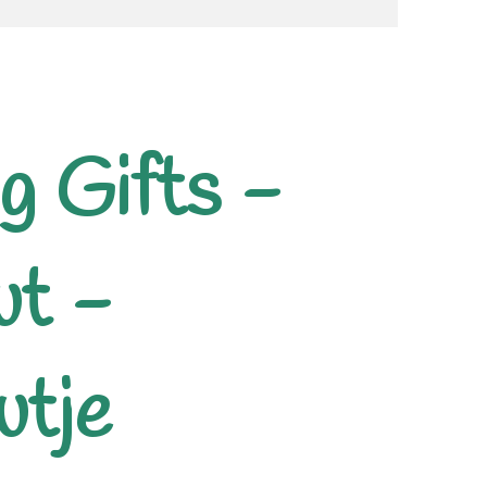
g Gifts -
ut -
utje