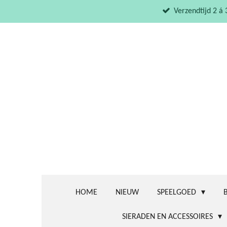
Ga
Verzendtijd 2 á
direct
naar
de
hoofdinhoud
HOME
NIEUW
SPEELGOED
SIERADEN EN ACCESSOIRES