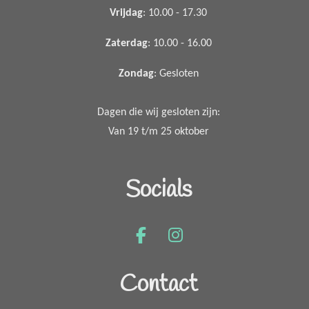
Vrijdag
: 10.00 - 17.30
Zaterdag
: 10.00 - 16.00
Zondag
: Gesloten
Dagen die wij gesloten zijn:
Van 19 t/m 25 oktober
Socials
F
I
a
n
c
s
Contact
e
t
b
a