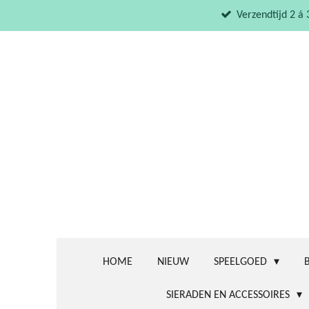
Ga
Verzendtijd 2 á
direct
naar
de
hoofdinhoud
HOME
NIEUW
SPEELGOED
SIERADEN EN ACCESSOIRES