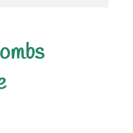
bombs
e