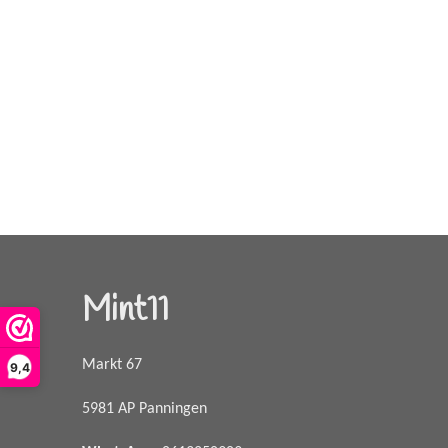
Mint11
Markt 67
9,4
5981 AP Panningen