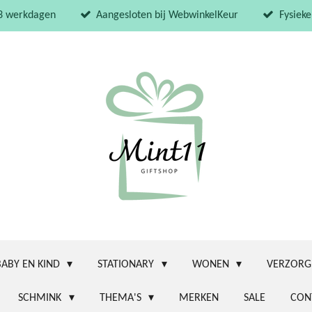
 3 werkdagen
Aangesloten bij WebwinkelKeur
Fysieke
BABY EN KIND
STATIONARY
WONEN
VERZORG
SCHMINK
THEMA'S
MERKEN
SALE
CON