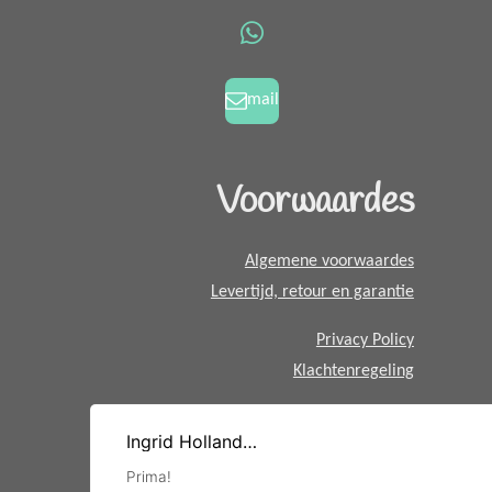
o
g
W
o
r
h
k
a
a
mail
m
t
s
A
Voorwaardes
p
p
Algemene voorwaardes
Levertijd, retour en garantie
Privacy Policy
Klachtenregeling