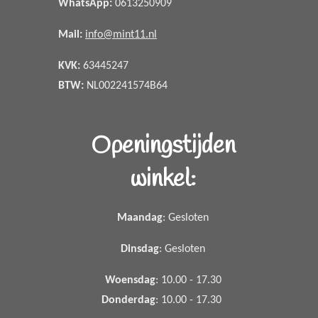
WhatsApp
:
0613250909
Mail:
info@mint11.nl
KVK:
63445247
BTW:
NL002241574B64
Openingstijden
winkel:
Maandag
: Gesloten
Dinsdag
: Gesloten
Woensdag
: 10.00 - 17.30
Donderdag
: 10.00 - 17.30