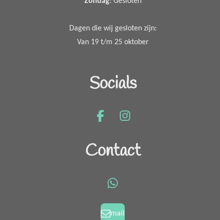
Zondag
: Gesloten
Dagen die wij gesloten zijn:
Van 19 t/m 25 oktober
Socials
F
I
a
n
c
s
Contact
e
t
b
a
o
g
W
o
r
h
k
a
a
mail
m