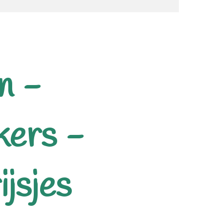
n -
kers -
jsjes