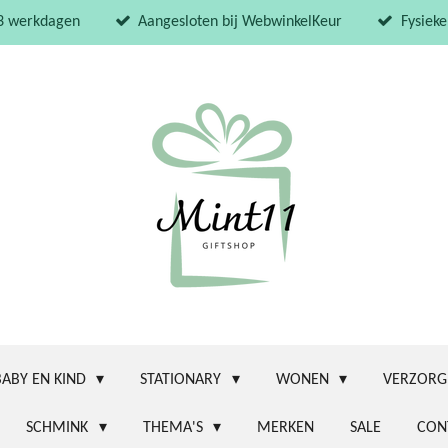
 3 werkdagen
Aangesloten bij WebwinkelKeur
Fysieke
BABY EN KIND
STATIONARY
WONEN
VERZORG
SCHMINK
THEMA'S
MERKEN
SALE
CON