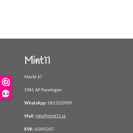
Mint11
Markt 67
5981 AP Panningen
9,4
WhatsApp
:
0613250909
Mail:
info@mint11.nl
KVK:
63445247