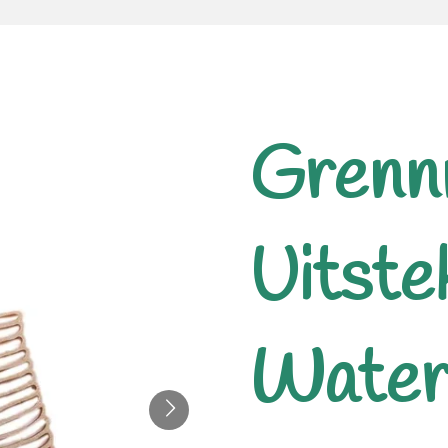
Grenn
Uitste
Wateri