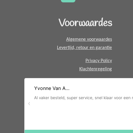
t
s
A
Voorwaardes
p
p
Algemene voorwaardes
Levertijd, retour en garantie
Privacy Policy
Klachtenregeling