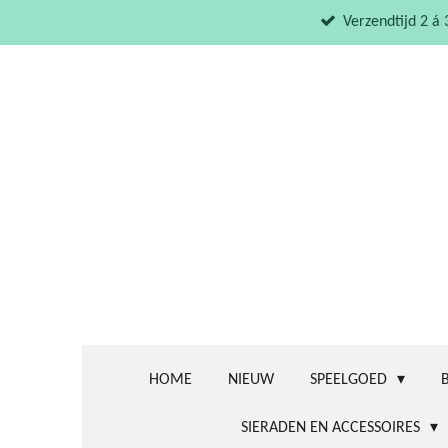
Ga
Verzendtijd 2 á
direct
naar
de
hoofdinhoud
HOME
NIEUW
SPEELGOED
SIERADEN EN ACCESSOIRES