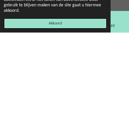
© 2022 - 2026 Mint 11 giftstore
gebruik te blijven maken van de site gaat u hiermee
Powered by
JouwWeb
akkoord.
Akkoord
E-mailadres
Facebook
WhatsApp