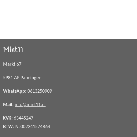
Mint11
Markt 67
5981 AP Panningen
WhatsApp
:
0613250909
Mail:
info@mint11.nl
KVK:
63445247
BTW:
NL002241574B64