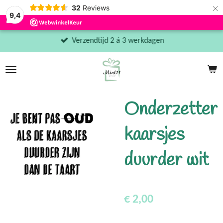
×
32
Reviews
9,4
Verzendtijd 2 á 3 werkdagen
Onderzetter
kaarsjes
duurder wit
€ 2,00