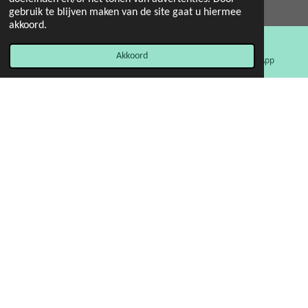
© 2022 - 2026 Mint 11 giftstore
gebruik te blijven maken van de site gaat u hiermee
Powered by
JouwWeb
akkoord.
Akkoord
E-mailadres
Facebook
WhatsApp