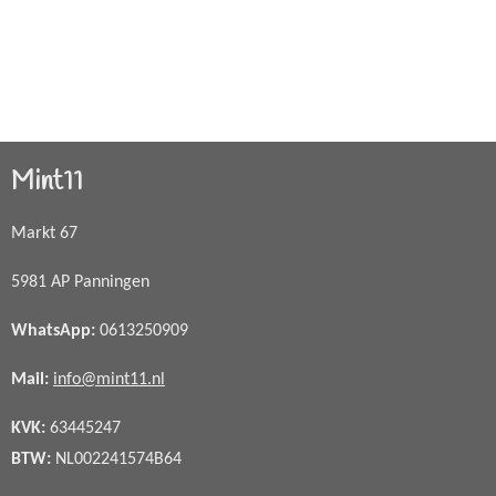
Mint11
Markt 67
5981 AP Panningen
WhatsApp
:
0613250909
Mail:
info@mint11.nl
KVK:
63445247
BTW:
NL002241574B64