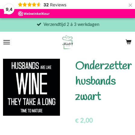
×
32
Reviews
9,4
Verzendtijd 2 á 3 werkdagen
Onderzetter
husbands
zwart
€ 2,00