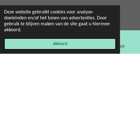
Deze website gebruikt cookies voor analyse-
doeleinden en/of het tonen van advertenties. Door
© 2022 - 2026 Mint 11 giftstore
gebruik te blijven maken van de site gaat u hiermee
Powered by
JouwWeb
akkoord.
Akkoord
E-mailadres
Facebook
WhatsApp