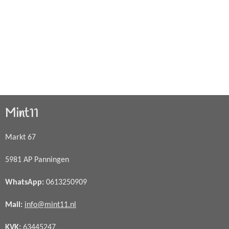
Mint11
Markt 67
5981 AP Panningen
WhatsApp
:
0613250909
Mail:
info@mint11.nl
KVK:
63445247