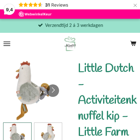
×
31
Reviews
9,4
Verzendtijd 2 á 3 werkdagen
Little Dutch
-
Activiteitenk
nuffel kip -
Little Farm