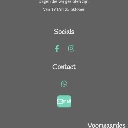
Dagen die wij gesloten zijn:
Van 19 t/m 25 oktober
Socials
F
I
a
n
c
s
Contact
e
t
b
a
o
g
W
o
r
h
k
a
a
mail
m
t
s
A
Voorwaardes
p