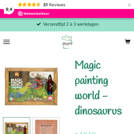
×
31
Reviews
9,4
Verzendtijd 2 á 3 werkdagen
Magic
painting
world -
dinosaurus