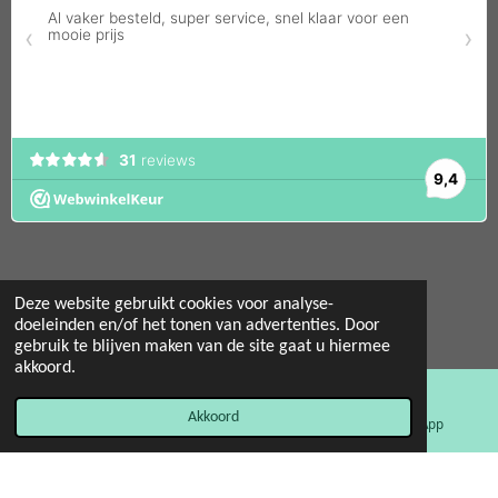
Deze website gebruikt cookies voor analyse-
© 2022 - 2026 Mint 11 giftstore
doeleinden en/of het tonen van advertenties. Door
gebruik te blijven maken van de site gaat u hiermee
Powered by
JouwWeb
akkoord.
Akkoord
E-mailadres
Facebook
WhatsApp