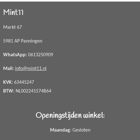
Mint11
Markt 67
5981 AP Panningen
WhatsApp
:
0613250909
Mail:
info@mint11.nl
KVK:
63445247
BTW:
NL002241574B64
Openingstijden winkel:
Maandag
: Gesloten