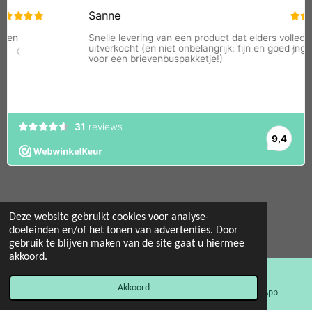
Deze website gebruikt cookies voor analyse-
© 2022 - 2026 Mint 11 giftstore
doeleinden en/of het tonen van advertenties. Door
gebruik te blijven maken van de site gaat u hiermee
Powered by
JouwWeb
akkoord.
Akkoord
E-mailadres
Facebook
WhatsApp