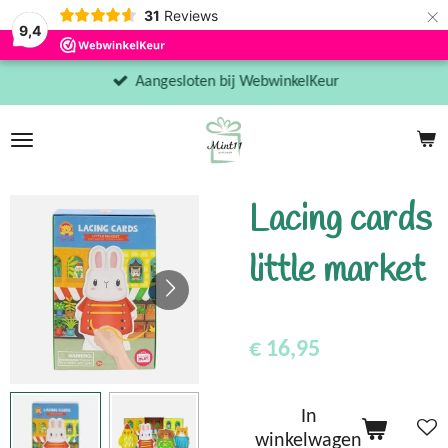
×
31
Reviews
9,4
Aangesloten bij WebwinkelKeur
Lacing cards
little market
€ 16,95
In
winkelwagen