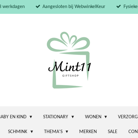
 3 werkdagen
Aangesloten bij WebwinkelKeur
Fysieke
BABY EN KIND
STATIONARY
WONEN
VERZORG
SCHMINK
THEMA'S
MERKEN
SALE
CON