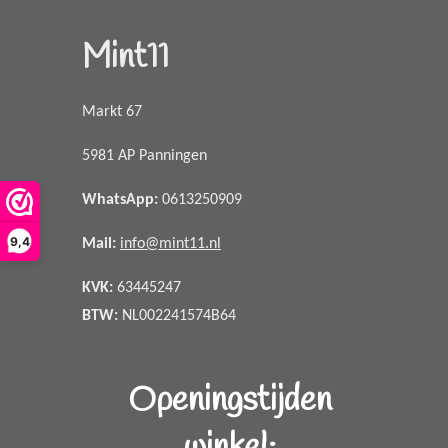
Mint11
Markt 67
5981 AP Panningen
WhatsApp
:
0613250909
9,4
Mail:
info@mint11.nl
KVK:
63445247
BTW:
NL002241574B64
Openingstijden