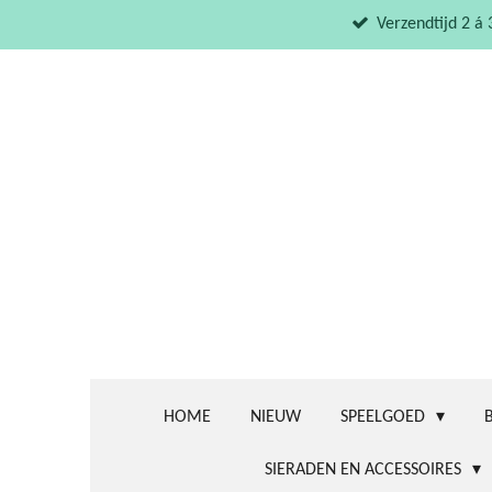
Ga
Verzendtijd 2 á
direct
naar
de
hoofdinhoud
HOME
NIEUW
SPEELGOED
SIERADEN EN ACCESSOIRES