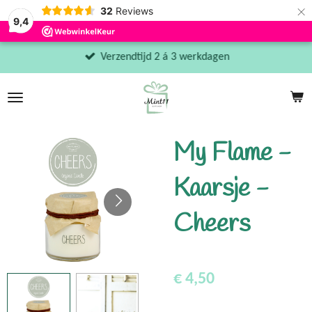
×
32
Reviews
9,4
Verzendtijd 2 á 3 werkdagen
My Flame -
Kaarsje -
Cheers
€ 4,50