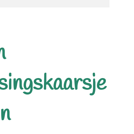
n
singskaarsje
in