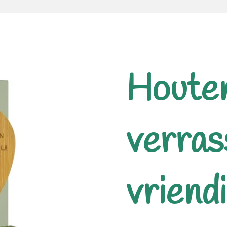
Houte
verras
vriend