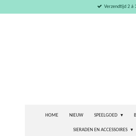
Ga
Verzendtijd 2 á
direct
naar
de
hoofdinhoud
HOME
NIEUW
SPEELGOED
SIERADEN EN ACCESSOIRES