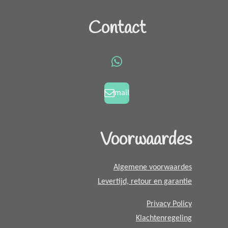
a
n
c
s
Contact
e
t
b
a
o
g
W
o
r
h
k
a
a
mail
m
t
s
A
Voorwaardes
p
p
Algemene voorwaardes
Levertijd, retour en garantie
Privacy Policy
Klachtenregeling