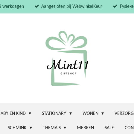
 3 werkdagen
Aangesloten bij WebwinkelKeur
Fysieke
BABY EN KIND
STATIONARY
WONEN
VERZORG
SCHMINK
THEMA'S
MERKEN
SALE
CON