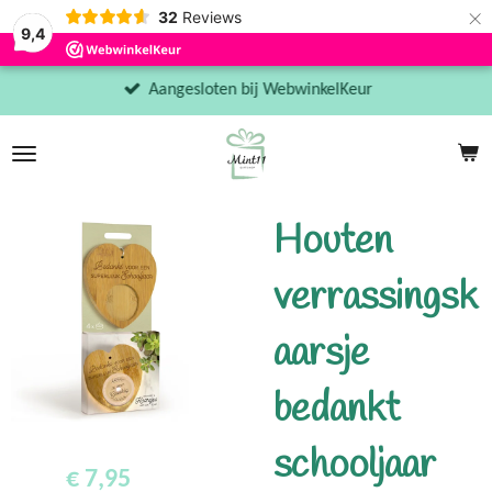
×
32
Reviews
9,4
Aangesloten bij WebwinkelKeur
Houten
verrassingsk
aarsje
bedankt
schooljaar
€ 7,95