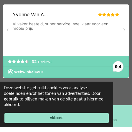
Deze website gebruikt cookies voor analyse-
doeleinden en/of het tonen van advertenties. Door
gebruik te blijven maken van de site gaat u hiermee
© 2022 - 2026 Mint 11 giftstore
akkoord.
Powered by
JouwWeb
Akkoord
E-mailadres
Facebook
WhatsApp