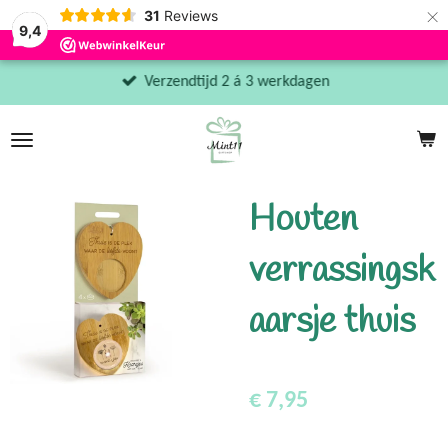
×
31
Reviews
9,4
Verzendtijd 2 á 3 werkdagen
Houten
verrassingsk
aarsje thuis
€ 7,95