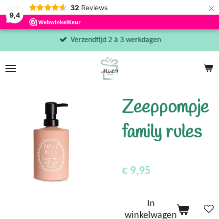
×
32
Reviews
9,4
Verzendtijd 2 á 3 werkdagen
Zeeppompje
family rules
€ 9,95
In
winkelwagen