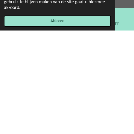
gebruik te blijven maken van de site gaat u hiermee
Powered by
JouwWeb
akkoord.
Akkoord
E-mailadres
Facebook
WhatsApp