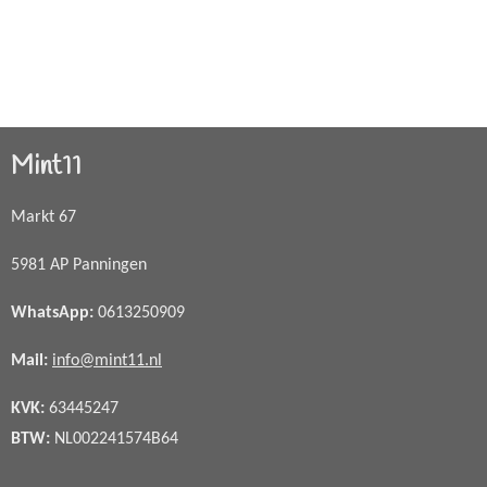
Mint11
Markt 67
5981 AP Panningen
WhatsApp
:
0613250909
Mail:
info@mint11.nl
KVK:
63445247
BTW:
NL002241574B64