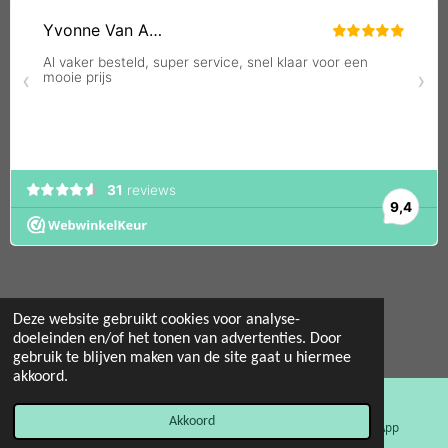
Deze website gebruikt cookies voor analyse-
© 2022 - 2026 Mint 11 giftstore
doeleinden en/of het tonen van advertenties. Door
gebruik te blijven maken van de site gaat u hiermee
Powered by
JouwWeb
akkoord.
Akkoord
E-mailadres
Facebook
WhatsApp