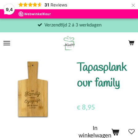
×
31
Reviews
9,4
Verzendtijd 2 á 3 werkdagen
Tapasplank
our family
€ 8,95
In
winkelwagen