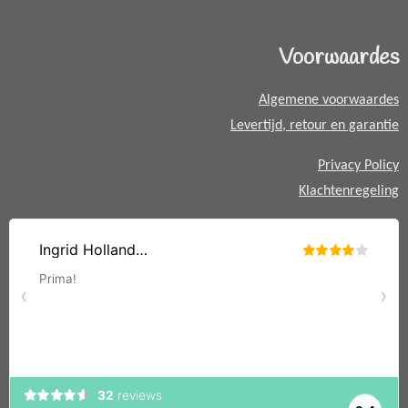
s
A
Voorwaardes
p
p
Algemene voorwaardes
Levertijd, retour en garantie
Privacy Policy
Klachtenregeling