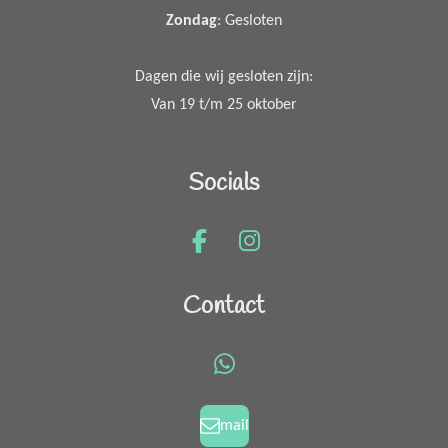
Zondag
: Gesloten
Dagen die wij gesloten zijn:
Van 19 t/m 25 oktober
Socials
F
I
a
n
c
s
Contact
e
t
b
a
o
g
W
o
r
h
k
a
a
mail
m
t