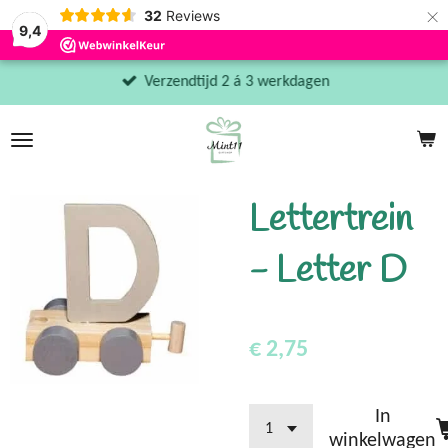
×
32
Reviews
9,4
Verzendtijd 2 á 3 werkdagen
Lettertrein
- Letter D
€ 2,75
In
winkelwagen