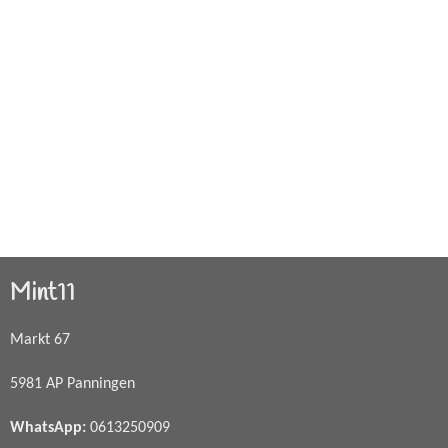
Mint11
Markt 67
5981 AP Panningen
WhatsApp
:
0613250909