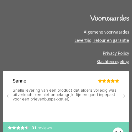
s
A
Voorwaardes
p
p
Algemene voorwaardes
Levertijd, retour en garantie
Privacy Policy
Klachtenregeling