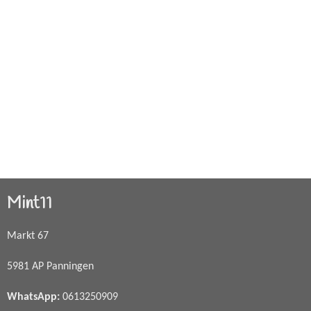
Mint11
Markt 67
5981 AP Panningen
WhatsApp
:
0613250909