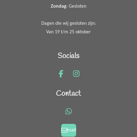
Zondag
: Gesloten
Dagen die wij gesloten zijn:
Van 19 t/m 25 oktober
Socials
F
I
a
n
c
s
Contact
e
t
b
a
o
g
W
o
r
h
k
a
a
mail
m
t