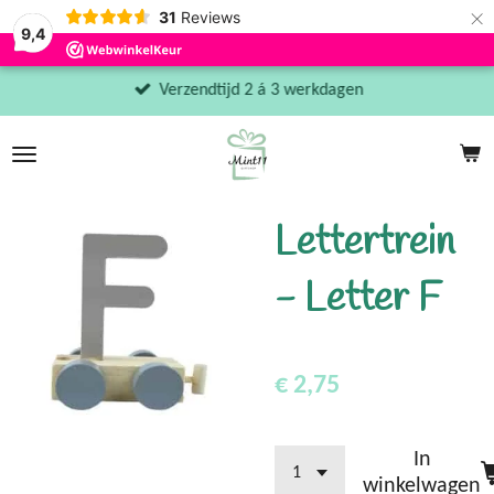
×
31
Reviews
9,4
Verzendtijd 2 á 3 werkdagen
Lettertrein
- Letter F
€ 2,75
In
winkelwagen