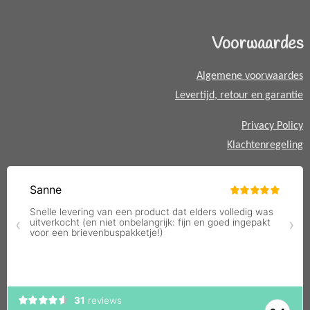
s
A
Voorwaardes
p
p
Algemene voorwaardes
Levertijd, retour en garantie
Privacy Policy
Klachtenregeling