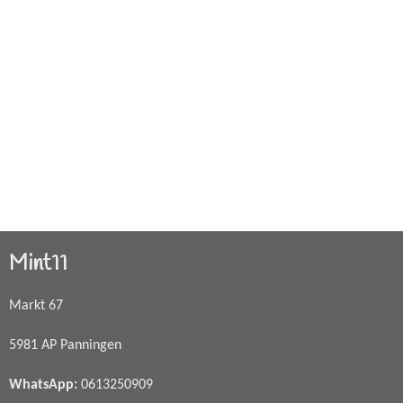
Mint11
Markt 67
5981 AP Panningen
WhatsApp
:
0613250909