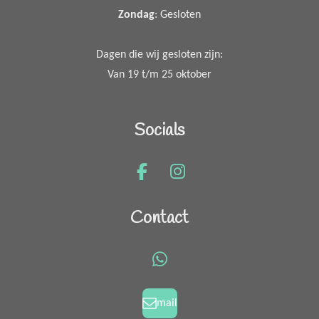
Zondag
: Gesloten
Dagen die wij gesloten zijn:
Van 19 t/m 25 oktober
Socials
F
I
a
n
c
s
Contact
e
t
b
a
o
g
W
o
r
h
k
a
a
mail
m
t