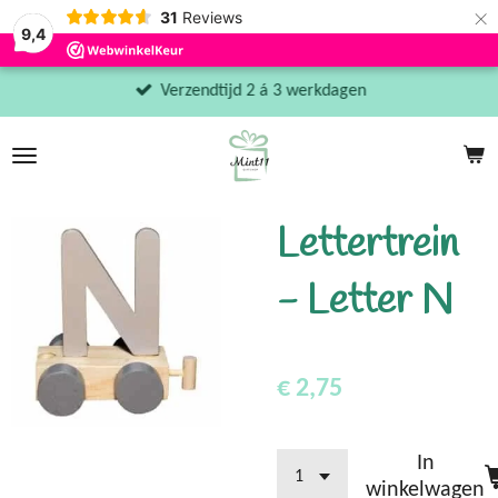
×
31
Reviews
9,4
Verzendtijd 2 á 3 werkdagen
Lettertrein
- Letter N
€ 2,75
In
winkelwagen