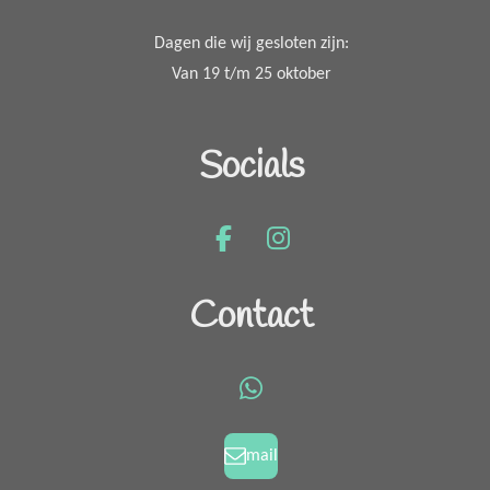
Dagen die wij gesloten zijn:
Van 19 t/m 25 oktober
Socials
F
I
a
n
c
s
Contact
e
t
b
a
o
g
W
o
r
h
k
a
a
mail
m
t