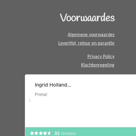
s
A
Voorwaardes
p
p
Algemene voorwaardes
Levertijd, retour en garantie
Privacy Policy
Klachtenregeling