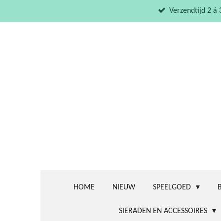
Ga
Verzendtijd 2 á
direct
naar
de
hoofdinhoud
HOME
NIEUW
SPEELGOED
SIERADEN EN ACCESSOIRES