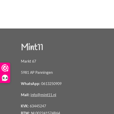
Mint11
Markt 67
5981 AP Panningen
9,4
WhatsApp
:
0613250909
Mail:
info@mint11.nl
KVK:
63445247
BTW:
NL002241574B64