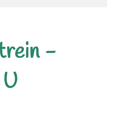
trein -
 U