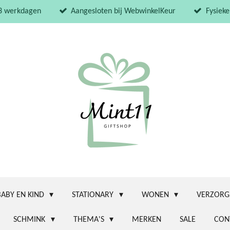
 3 werkdagen
Aangesloten bij WebwinkelKeur
Fysieke
BABY EN KIND
STATIONARY
WONEN
VERZORG
SCHMINK
THEMA'S
MERKEN
SALE
CON