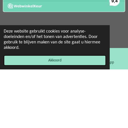
Deze website gebruikt cookies voor analyse-
doeleinden en/of het tonen van advertenties. Door
© 2022 - 2026 Mint 11 giftstore
gebruik te blijven maken van de site gaat u hiermee
Powered by
JouwWeb
akkoord.
Akkoord
E-mailadres
Facebook
WhatsApp