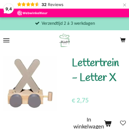
×
32
Reviews
9,4
Verzendtijd 2 á 3 werkdagen
Lettertrein
- Letter X
€ 2,75
In
winkelwagen