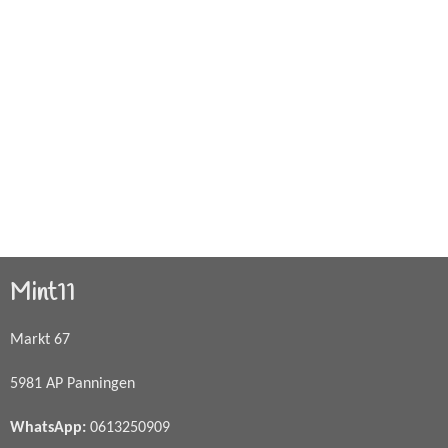
Mint11
Markt 67
5981 AP Panningen
WhatsApp
:
0613250909