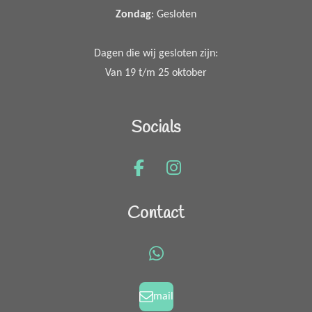
Zondag
: Gesloten
Dagen die wij gesloten zijn:
Van 19 t/m 25 oktober
Socials
F
I
a
n
c
s
Contact
e
t
b
a
o
g
W
o
r
h
k
a
a
mail
m
t