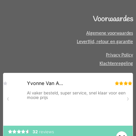
s
A
Voorwaardes
p
p
Algemene voorwaardes
Levertijd, retour en garantie
Privacy Policy
Klachtenregeling