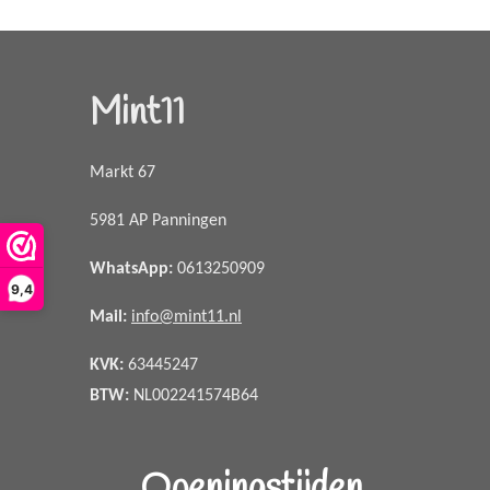
Mint11
Markt 67
5981 AP Panningen
WhatsApp
:
0613250909
9,4
Mail:
info@mint11.nl
KVK:
63445247
BTW:
NL002241574B64
Openingstijden