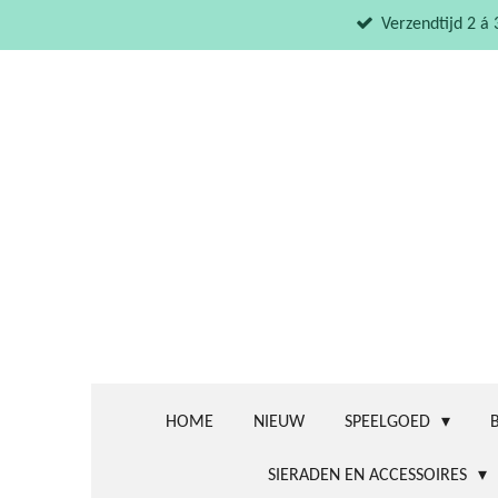
Ga
Verzendtijd 2 á
direct
naar
de
hoofdinhoud
HOME
NIEUW
SPEELGOED
SIERADEN EN ACCESSOIRES