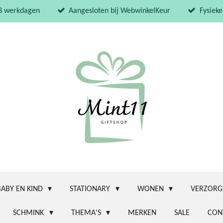
 3 werkdagen
Aangesloten bij WebwinkelKeur
Fysieke
BABY EN KIND
STATIONARY
WONEN
VERZORG
SCHMINK
THEMA'S
MERKEN
SALE
CON