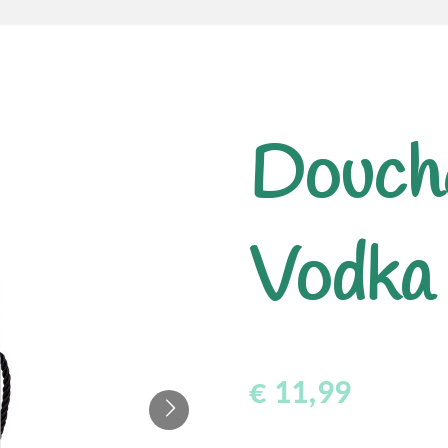
Douch
Vodka
€ 11,99