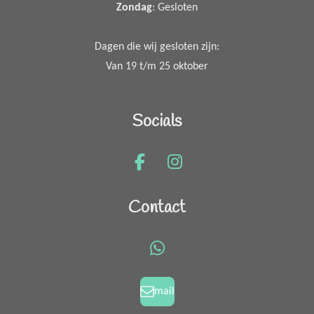
Zondag
: Gesloten
Dagen die wij gesloten zijn:
Van 19 t/m 25 oktober
Socials
F
I
a
n
c
s
Contact
e
t
b
a
o
g
W
o
r
h
k
a
a
mail
m
t