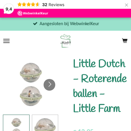
×
32
Reviews
9,4
Aangesloten bij WebwinkelKeur
Little Dutch
- Roterende
ballen -
Little Farm