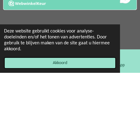
Deze website gebruikt cookies voor analyse-
doeleinden en/of het tonen van advertenties. Door
© 2022 - 2026 Mint 11 giftstore
gebruik te blijven maken van de site gaat u hiermee
Powered by
JouwWeb
akkoord.
Akkoord
E-mailadres
Facebook
WhatsApp