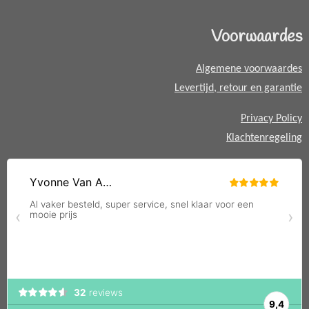
s
A
Voorwaardes
p
p
Algemene voorwaardes
Levertijd, retour en garantie
Privacy Policy
Klachtenregeling