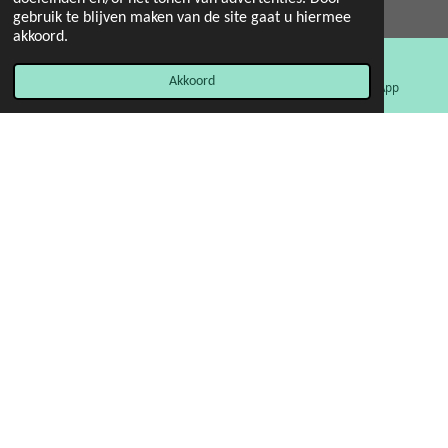
© 2022 - 2026 Mint 11 giftstore
gebruik te blijven maken van de site gaat u hiermee
Powered by
JouwWeb
akkoord.
Akkoord
E-mailadres
Facebook
WhatsApp