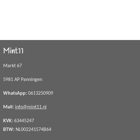
Mint11
Markt 67
5981 AP Panningen
WhatsApp
:
0613250909
Mail:
info@mint11.nl
KVK:
63445247
BTW:
NL002241574B64