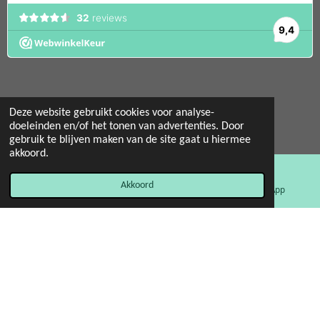
Deze website gebruikt cookies voor analyse-
© 2022 - 2026 Mint 11 giftstore
doeleinden en/of het tonen van advertenties. Door
gebruik te blijven maken van de site gaat u hiermee
Powered by
JouwWeb
akkoord.
Akkoord
E-mailadres
Facebook
WhatsApp