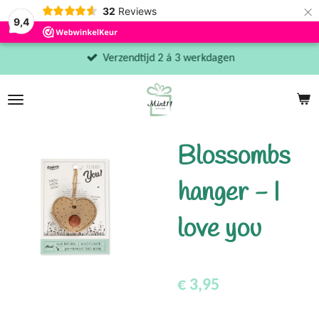
×
32
Reviews
9,4
Verzendtijd 2 á 3 werkdagen
Blossombs
hanger - I
love you
€ 3,95