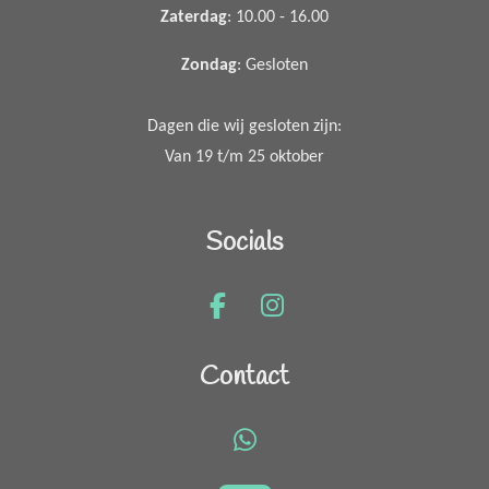
Zaterdag
: 10.00 - 16.00
Zondag
: Gesloten
Dagen die wij gesloten zijn:
Van 19 t/m 25 oktober
Socials
F
I
a
n
c
s
Contact
e
t
b
a
o
g
W
o
r
h