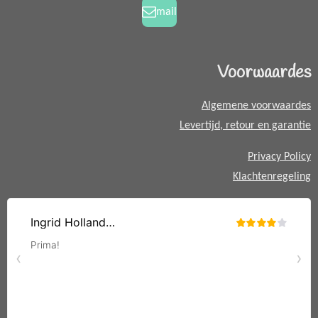
k
a
a
mail
m
t
s
A
Voorwaardes
p
p
Algemene voorwaardes
Levertijd, retour en garantie
Privacy Policy
Klachtenregeling