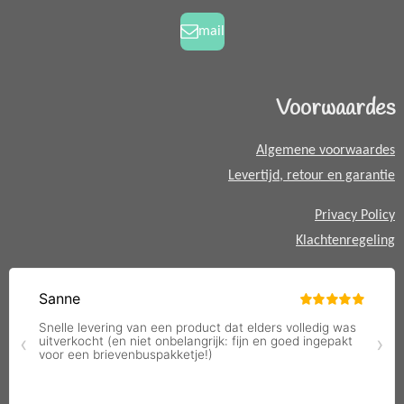
o
r
h
k
a
a
mail
m
t
s
A
Voorwaardes
p
p
Algemene voorwaardes
Levertijd, retour en garantie
Privacy Policy
Klachtenregeling