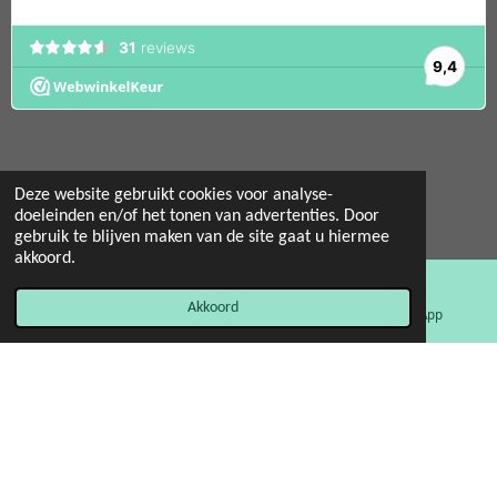
Deze website gebruikt cookies voor analyse-
© 2022 - 2026 Mint 11 giftstore
doeleinden en/of het tonen van advertenties. Door
gebruik te blijven maken van de site gaat u hiermee
Powered by
JouwWeb
akkoord.
Akkoord
E-mailadres
Facebook
WhatsApp