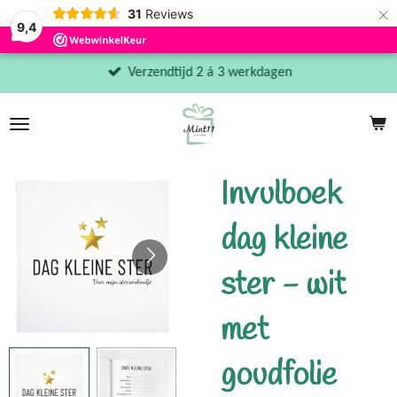
×
31
Reviews
9,4
Verzendtijd 2 á 3 werkdagen
Invulboek
dag kleine
ster - wit
met
goudfolie