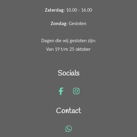
Zaterdag
: 10.00 - 16.00
Zondag
: Gesloten
Dagen die wij gesloten zijn:
Van 19 t/m 25 oktober
Socials
F
I
a
n
c
s
Contact
e
t
b
a
o
g
W