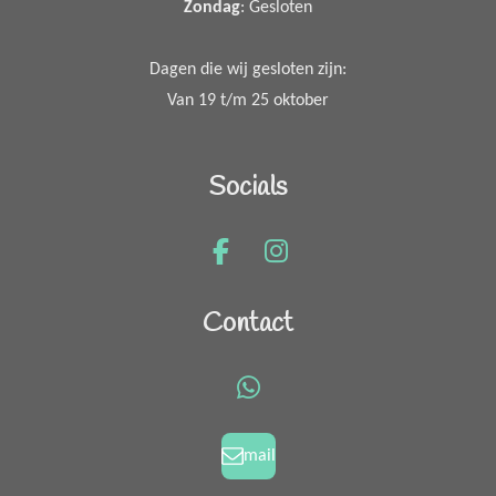
Zondag
: Gesloten
Dagen die wij gesloten zijn:
Van 19 t/m 25 oktober
Socials
F
I
a
n
c
s
Contact
e
t
b
a
o
g
W
o
r
h
k
a
a
mail
m
t