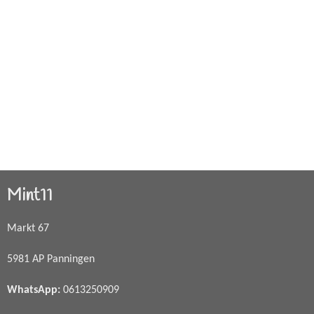
Mint11
Markt 67
5981 AP Panningen
WhatsApp
:
0613250909