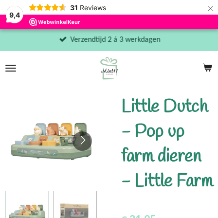
×
31
Reviews
9,4
Verzendtijd 2 á 3 werkdagen
Little Dutch
- Pop up
farm dieren
- Little Farm