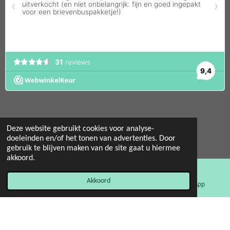
Deze website gebruikt cookies voor analyse-
© 2022 - 2026 Mint 11 giftstore
doeleinden en/of het tonen van advertenties. Door
gebruik te blijven maken van de site gaat u hiermee
Powered by
JouwWeb
akkoord.
Akkoord
E-mailadres
Facebook
WhatsApp