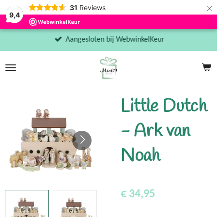
×
31
Reviews
9,4
Aangesloten bij WebwinkelKeur
Little Dutch
- Ark van
Noah
€ 34,95