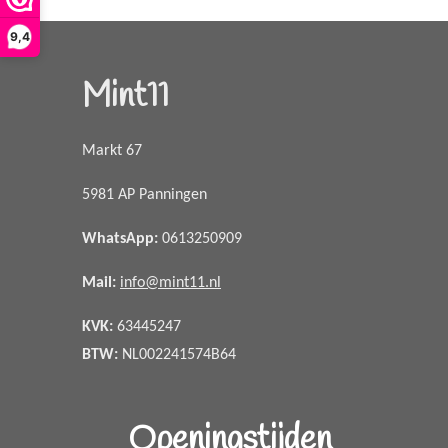
9,4
Mint11
Markt 67
5981 AP Panningen
WhatsApp
:
0613250909
Mail:
info@mint11.nl
KVK:
63445247
BTW:
NL002241574B64
Openingstijden