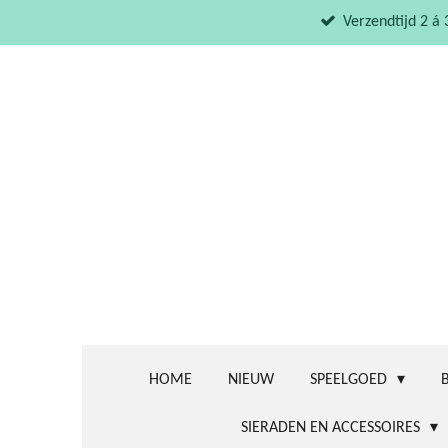
Ga
Verzendtijd 2 á
direct
naar
de
hoofdinhoud
HOME
NIEUW
SPEELGOED
SIERADEN EN ACCESSOIRES