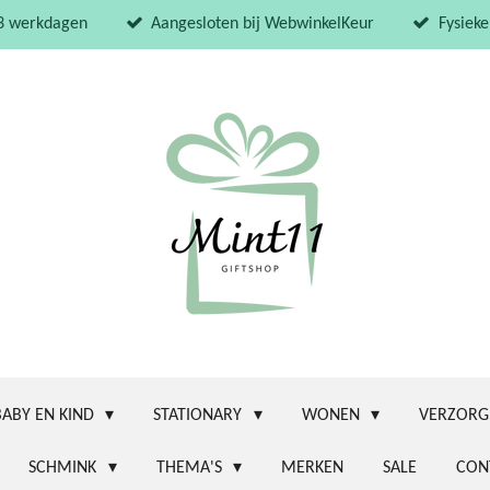
 3 werkdagen
Aangesloten bij WebwinkelKeur
Fysieke
BABY EN KIND
STATIONARY
WONEN
VERZORG
SCHMINK
THEMA'S
MERKEN
SALE
CON