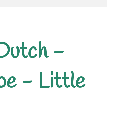
 Dutch -
e - Little