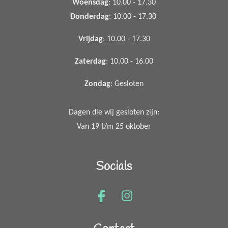
Woensdag
: 10.00 - 17.30
Donderdag
: 10.00 - 17.30
Vrijdag
: 10.00 - 17.30
Zaterdag
: 10.00 - 16.00
Zondag
: Gesloten
Dagen die wij gesloten zijn:
Van 19 t/m 25 oktober
Socials
F
I
a
n
c
s