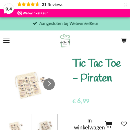
×
31
Reviews
9,4
Aangesloten bij WebwinkelKeur
Tic Tac Toe
- Piraten
€ 6,99
In
winkelwagen