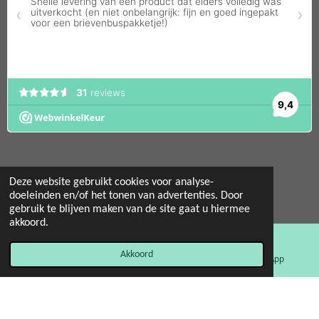
Deze website gebruikt cookies voor analyse-
doeleinden en/of het tonen van advertenties. Door
© 2022 - 2026 Mint 11 giftstore
gebruik te blijven maken van de site gaat u hiermee
Powered by
JouwWeb
akkoord.
Akkoord
E-mailadres
Facebook
WhatsApp