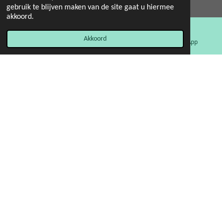
© 2022 - 2026 Mint 11 giftstore
gebruik te blijven maken van de site gaat u hiermee
Powered by
JouwWeb
akkoord.
Akkoord
E-mailadres
Facebook
WhatsApp