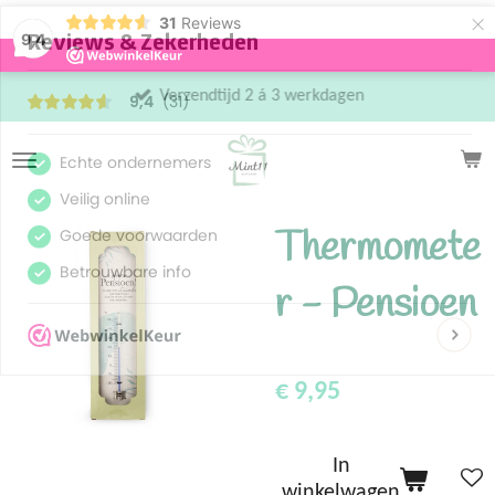
×
31
Reviews
9,4
Verzendtijd 2 á 3 werkdagen
Thermomete
r - Pensioen
€ 9,95
In
winkelwagen