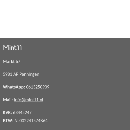
Mint11
Markt 67
5981 AP Panningen
WhatsApp
:
0613250909
Mail:
info@mint11.nl
KVK:
63445247
BTW:
NL002241574B64