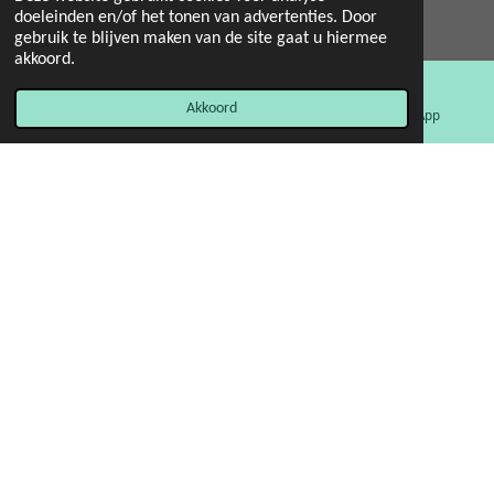
doeleinden en/of het tonen van advertenties. Door
© 2022 - 2026 Mint 11 giftstore
gebruik te blijven maken van de site gaat u hiermee
Powered by
JouwWeb
akkoord.
Akkoord
E-mailadres
Facebook
WhatsApp