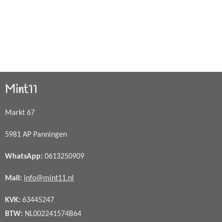
Mint11
Markt 67
5981 AP Panningen
WhatsApp
:
0613250909
Mail:
info@mint11.nl
KVK:
63445247
BTW:
NL002241574B64