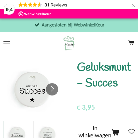
×
31
Reviews
9,4
Aangesloten bij WebwinkelKeur
Geluksmunt
- Succes
€ 3,95
In
winkelwagen