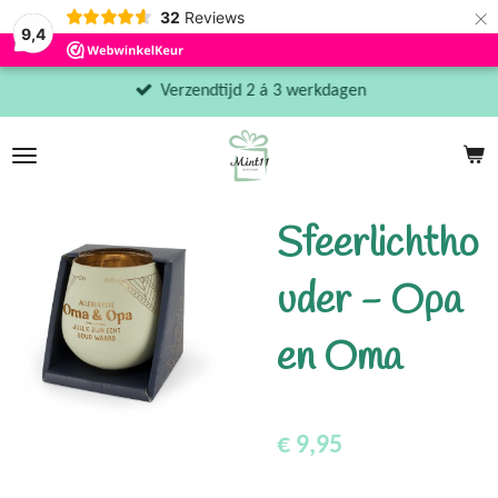
×
32
Reviews
9,4
Verzendtijd 2 á 3 werkdagen
Sfeerlichtho
uder - Opa
en Oma
€ 9,95