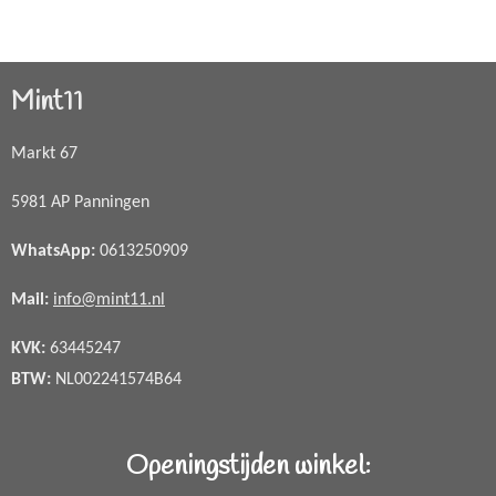
Mint11
Markt 67
5981 AP Panningen
WhatsApp
:
0613250909
Mail:
info@mint11.nl
KVK:
63445247
BTW:
NL002241574B64
Openingstijden winkel: