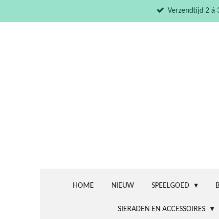
Ga
Verzendtijd 2 á
direct
naar
de
hoofdinhoud
HOME
NIEUW
SPEELGOED
SIERADEN EN ACCESSOIRES