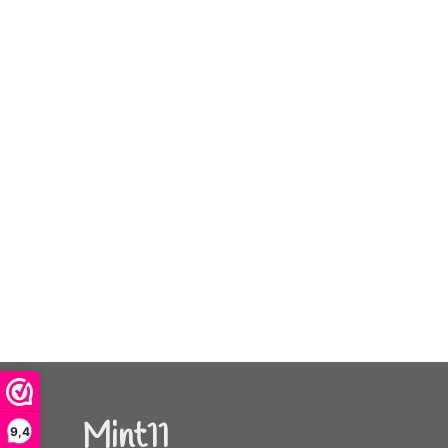
Mint11
9,4