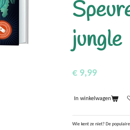
Speure
jungle
€ 9,99
In winkelwagen
Wie kent ze niet? De populair