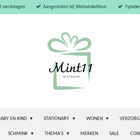
 3 werkdagen
Aangesloten bij WebwinkelKeur
Fysieke
BABY EN KIND
STATIONARY
WONEN
VERZORG
SCHMINK
THEMA'S
MERKEN
SALE
CON