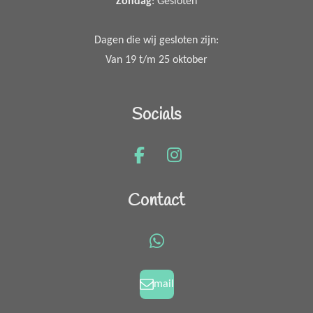
Zondag
: Gesloten
Dagen die wij gesloten zijn:
Van 19 t/m 25 oktober
Socials
F
I
a
n
c
s
Contact
e
t
b
a
o
g
W
o
r
h
k
a
a
mail
m
t