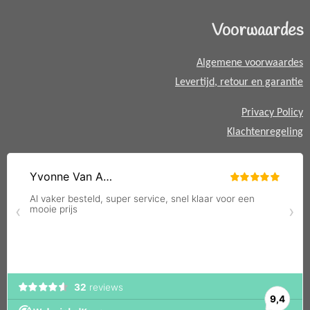
s
A
Voorwaardes
p
p
Algemene voorwaardes
Levertijd, retour en garantie
Privacy Policy
Klachtenregeling