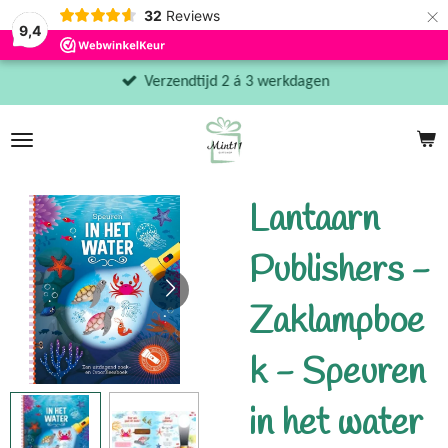
×
32
Reviews
9,4
Verzendtijd 2 á 3 werkdagen
Lantaarn
Publishers -
Zaklampboe
k - Speuren
in het water