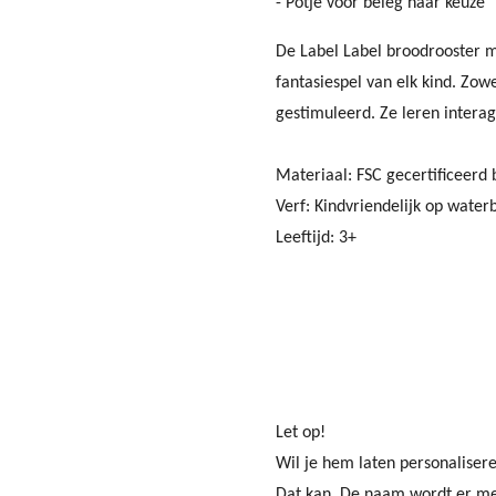
- Potje voor beleg naar keuze
De Label Label broodrooster me
fantasiespel van elk kind. Zow
gestimuleerd. Ze leren intera
Materiaal: FSC gecertificeerd
Verf: Kindvriendelijk op water
Leeftijd: 3+
Let op!
Wil je hem laten personalisere
Dat kan. De naam wordt er met