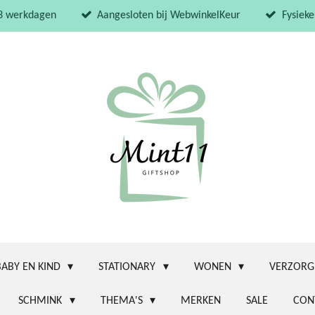
 3 werkdagen
Aangesloten bij WebwinkelKeur
Fysieke
BABY EN KIND
STATIONARY
WONEN
VERZORG
SCHMINK
THEMA'S
MERKEN
SALE
CON