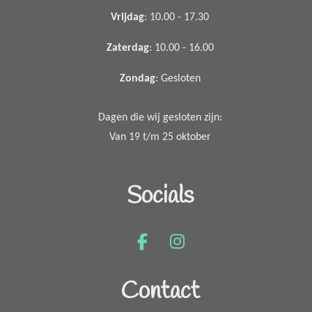
Vrijdag
: 10.00 - 17.30
Zaterdag
: 10.00 - 16.00
Zondag
: Gesloten
Dagen die wij gesloten zijn:
Van 19 t/m 25 oktober
Socials
F
I
a
n
c
s
Contact
e
t