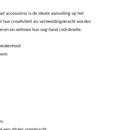
t accessoires is de ideale aanvulling op het
el hun creativiteit als verbeeldingskracht worden
geren en oefenen hun oog-hand coördinatie.
 beukenhout
basis
n.
 een sticker opgebracht.