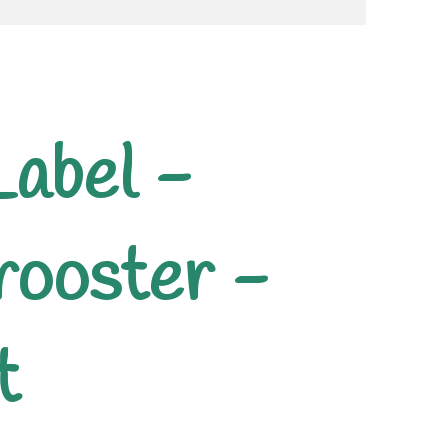
Label -
rooster -
t