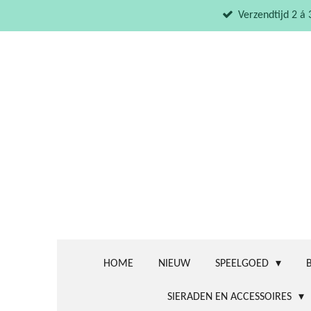
Ga
Verzendtijd 2 á
direct
naar
de
hoofdinhoud
HOME
NIEUW
SPEELGOED
SIERADEN EN ACCESSOIRES