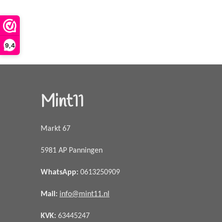
9,4
Mint11
Markt 67
5981 AP Panningen
WhatsApp
:
0613250909
Mail:
info@mint11.nl
KVK:
63445247