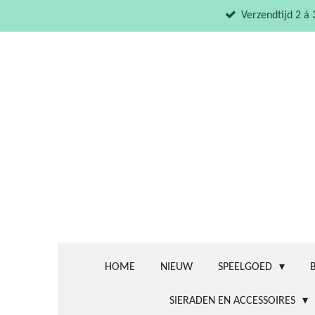
Ga
Verzendtijd 2 á
direct
naar
de
hoofdinhoud
HOME
NIEUW
SPEELGOED
SIERADEN EN ACCESSOIRES