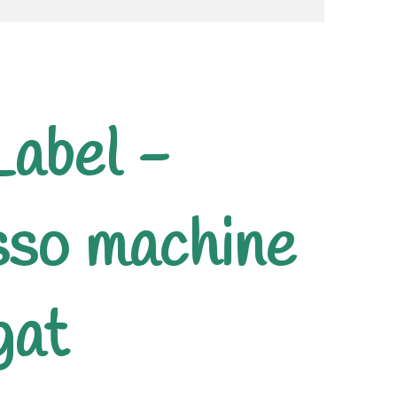
Label -
sso machine
gat