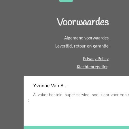
t
s
A
Voorwaardes
p
p
Algemene voorwaardes
Levertijd, retour en garantie
Privacy Policy
Klachtenregeling