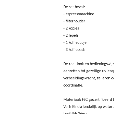
De set bevat:
- espressomachine
- filterhouder
- 2 kopjes
- 2 lepels
- 1 koffiecupje
- 3 koffiepads
De real-look en bedieningswij
aanzetten tot gezellige rollensp
verbeeldingskracht, ze leren 
coördinatie.
Materiaal: FSC gecertificeerd
Verf: Kindvriendelijk op water
Leeftijd: 36m+