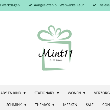
 3 werkdagen
Aangesloten bij WebwinkelKeur
Fysieke
BABY EN KIND
STATIONARY
WONEN
VERZORG
SCHMINK
THEMA'S
MERKEN
SALE
CON