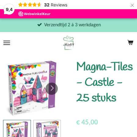
×
32
Reviews
9,4
Verzendtijd 2 á 3 werkdagen
Magna-Tiles
- Castle -
25 stuks
€ 45,00