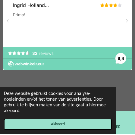
Deze website gebruikt cookies voor analyse-
© 2022 - 2026 Mint 11 giftstore
doeleinden en/of het tonen van advertenties. Door
gebruik te blijven maken van de site gaat u hiermee
Powered by
JouwWeb
akkoord.
Akkoord
E-mailadres
Facebook
WhatsApp