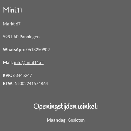
Mint11
Markt 67
5981 AP Panningen
WhatsApp
:
0613250909
Mail:
info@mint11.nl
KVK:
63445247
BTW:
NL002241574B64
Openingstijden winkel:
Maandag
: Gesloten