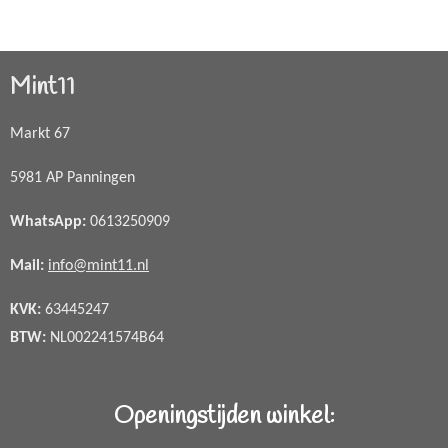
Mint11
Markt 67
5981 AP Panningen
WhatsApp
:
0613250909
Mail:
info@mint11.nl
KVK:
63445247
BTW:
NL002241574B64
Openingstijden winkel: