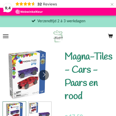
×
32
Reviews
9,4
Verzendtijd 2 á 3 werkdagen
Magna-Tiles
- Cars -
Paars en
rood