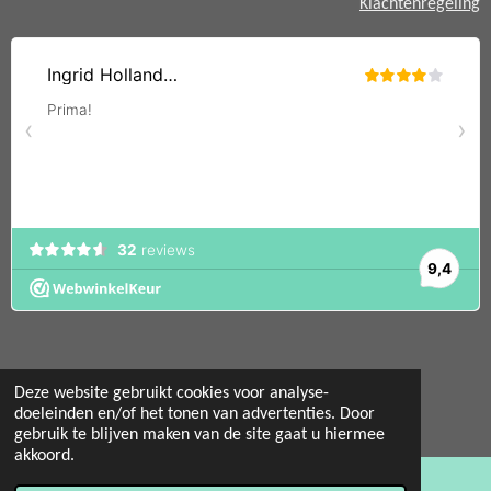
Klachtenregeling
Deze website gebruikt cookies voor analyse-
© 2022 - 2026 Mint 11 giftstore
doeleinden en/of het tonen van advertenties. Door
gebruik te blijven maken van de site gaat u hiermee
Powered by
JouwWeb
akkoord.