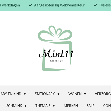
 3 werkdagen
Aangesloten bij WebwinkelKeur
Fysieke
BABY EN KIND
STATIONARY
WONEN
VERZORG
SCHMINK
THEMA'S
MERKEN
SALE
CON