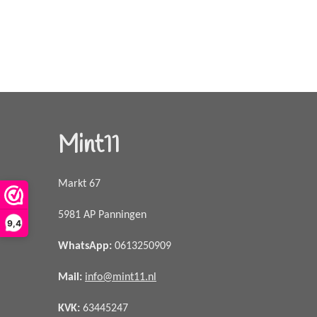
Mint11
Markt 67
5981 AP Panningen
9,4
WhatsApp
:
0613250909
Mail:
info@mint11.nl
KVK:
63445247