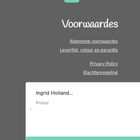
t
s
A
Voorwaardes
p
p
Algemene voorwaardes
Levertijd, retour en garantie
Privacy Policy
Klachtenregeling