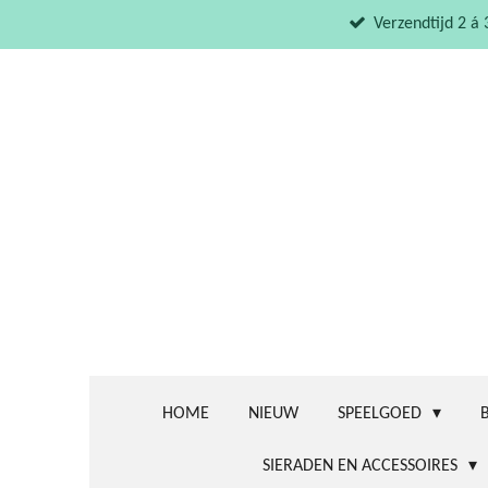
Ga
Verzendtijd 2 á
direct
naar
de
hoofdinhoud
HOME
NIEUW
SPEELGOED
SIERADEN EN ACCESSOIRES