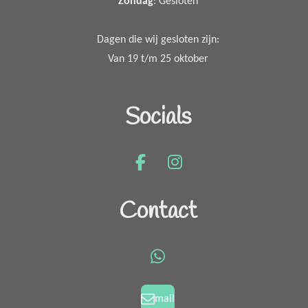
Zondag
: Gesloten
Dagen die wij gesloten zijn:
Van 19 t/m 25 oktober
Socials
F
I
a
n
c
s
Contact
e
t
b
a
o
g
W
o
r
h
k
a
a
mail
m