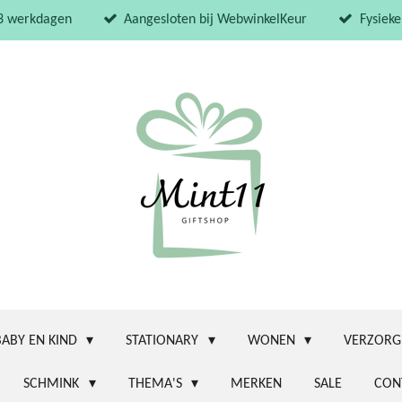
 3 werkdagen
Aangesloten bij WebwinkelKeur
Fysieke
BABY EN KIND
STATIONARY
WONEN
VERZORG
SCHMINK
THEMA'S
MERKEN
SALE
CON