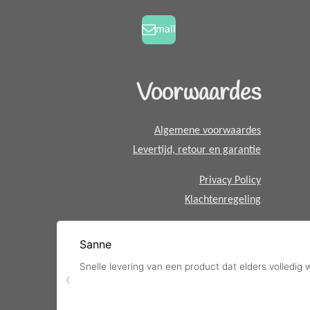
h
k
a
a
mail
m
t
s
A
Voorwaardes
p
p
Algemene voorwaardes
Levertijd, retour en garantie
Privacy Policy
Klachtenregeling