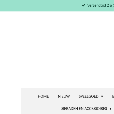
Ga
Verzendtijd 2 á
direct
naar
de
hoofdinhoud
HOME
NIEUW
SPEELGOED
SIERADEN EN ACCESSOIRES