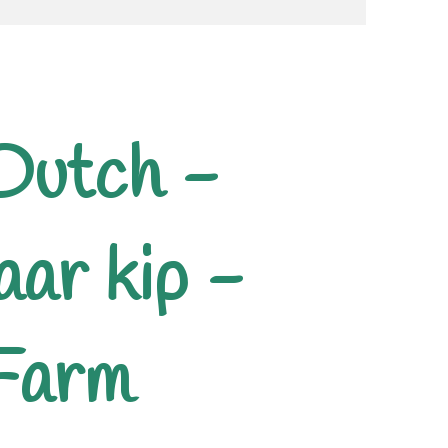
 Dutch -
aar kip -
 Farm