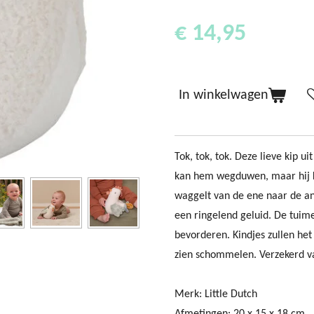
€ 14,95
In winkelwagen
Tok, tok, tok. Deze lieve kip u
kan hem wegduwen, maar hij ko
waggelt van de ene naar de 
een ringelend geluid. De tuim
bevorderen. Kindjes zullen he
zien schommelen. Verzekerd v
Merk: Little Dutch
Afmetingen:
20 x 15 x 18 cm