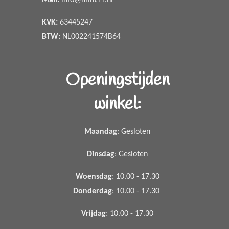
Mail:
info@mint11.nl
KVK:
63445247
BTW:
NL002241574B64
Openingstijden
winkel:
Maandag
: Gesloten
Dinsdag
: Gesloten
Woensdag
: 10.00 - 17.30
Donderdag
: 10.00 - 17.30
Vrijdag
: 10.00 - 17.30