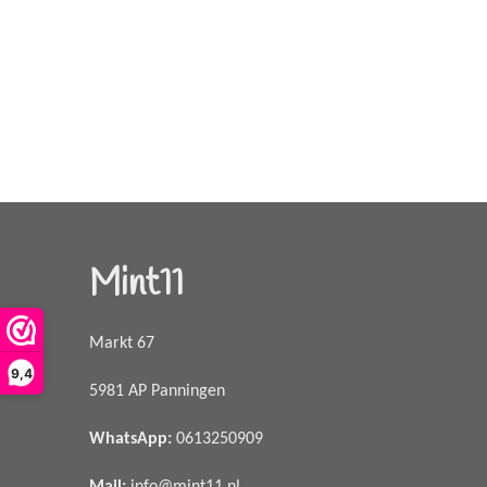
Mint11
Markt 67
9,4
5981 AP Panningen
WhatsApp
:
0613250909