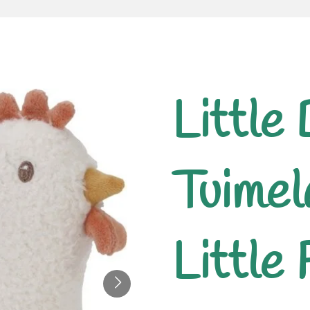
Little
Tuimel
Little