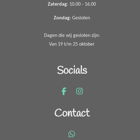
Zaterdag
: 10.00 - 16.00
Zondag
: Gesloten
Dagen die wij gesloten zijn:
Van 19 t/m 25 oktober
Socials
F
I
a
n
c
s
Contact
e
t
b
a
o
g
W
o
r