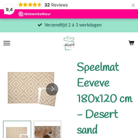
×
32
Reviews
9,4
Verzendtijd 2 á 3 werkdagen
Speelmat
Eeveve
180x120 cm
- Desert
sand