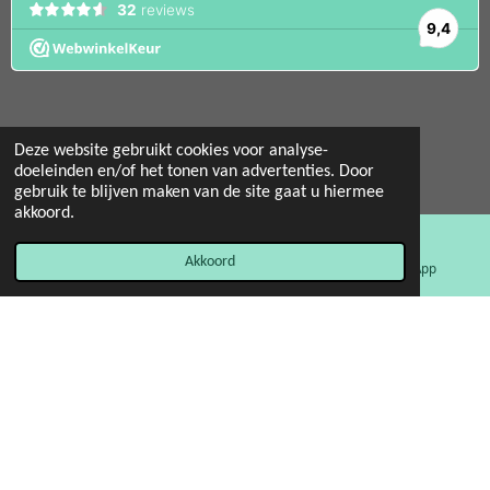
Deze website gebruikt cookies voor analyse-
© 2022 - 2026 Mint 11 giftstore
doeleinden en/of het tonen van advertenties. Door
gebruik te blijven maken van de site gaat u hiermee
Powered by
JouwWeb
akkoord.
Akkoord
E-mailadres
Facebook
WhatsApp