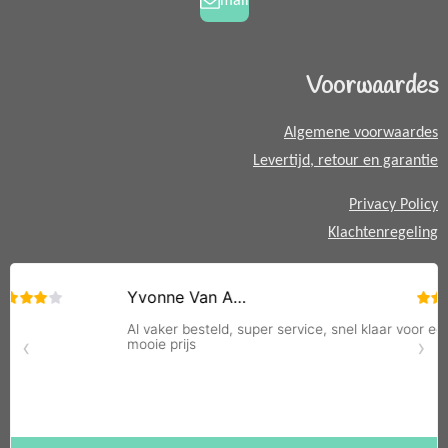
mail
m
t
s
A
Voorwaardes
p
p
Algemene voorwaardes
Levertijd, retour en garantie
Privacy Policy
Klachtenregeling