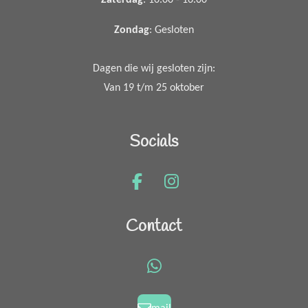
Zaterdag
: 10.00 - 16.00
Zondag
: Gesloten
Dagen die wij gesloten zijn:
Van 19 t/m 25 oktober
Socials
F
I
a
n
c
s
Contact
e
t
b
a
o
g
W
o
r
h
k
a
a