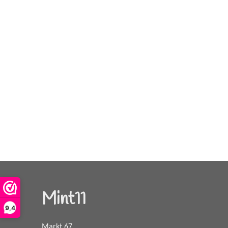
Mint11
9,4
Markt 67