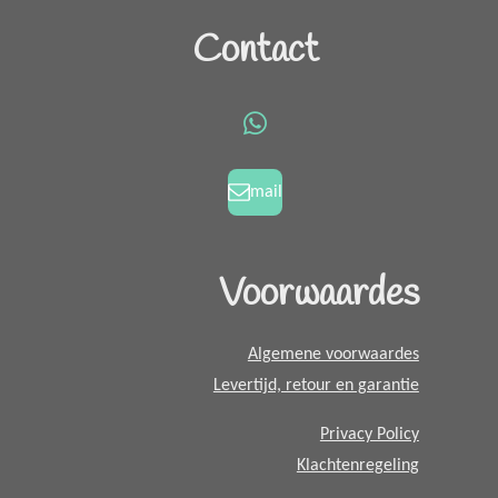
a
n
c
s
Contact
e
t
b
a
o
g
W
o
r
h
k
a
a
mail
m
t
s
A
Voorwaardes
p
p
Algemene voorwaardes
Levertijd, retour en garantie
Privacy Policy
Klachtenregeling