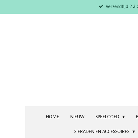
Ga
Verzendtijd 2 á
direct
naar
de
hoofdinhoud
HOME
NIEUW
SPEELGOED
SIERADEN EN ACCESSOIRES