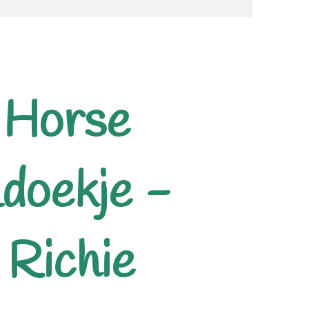
 Horse
ldoekje -
 Richie