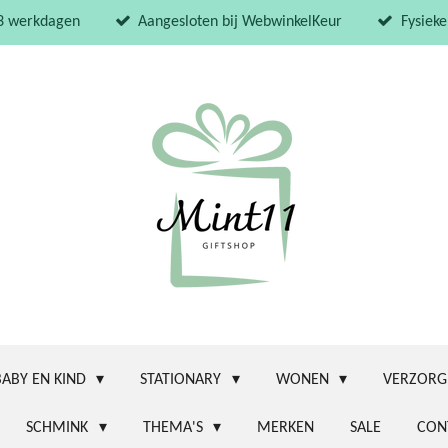
 3 werkdagen
Aangesloten bij WebwinkelKeur
Fysieke
BABY EN KIND
STATIONARY
WONEN
VERZORG
SCHMINK
THEMA'S
MERKEN
SALE
CON