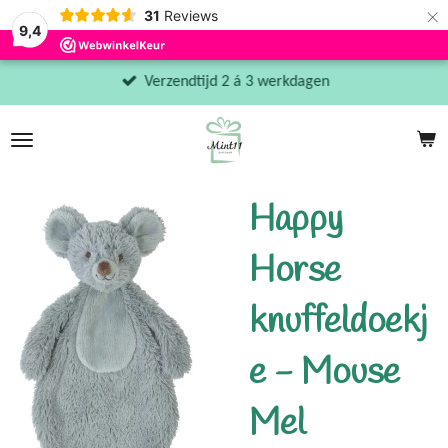
×
31
Reviews
9,4
Verzendtijd 2 á 3 werkdagen
Happy
Horse
knuffeldoekj
e - Mouse
Mel