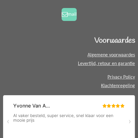
o
r
h
k
a
a
mail
m
t
s
A
Voorwaardes
p
p
Algemene voorwaardes
Levertijd, retour en garantie
Privacy Policy
Klachtenregeling