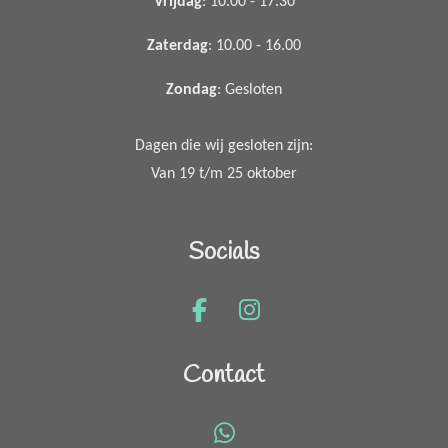
Vrijdag
: 10.00 - 17.30
Zaterdag
: 10.00 - 16.00
Zondag
: Gesloten
Dagen die wij gesloten zijn:
Van 19 t/m 25 oktober
Socials
F
I
a
n
c
s
Contact
e
t
b
a
o
g
W